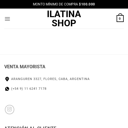
Saltar
MONTO MÍNIMO DE COMPRA
$100.000
al
ILATINA
contenido
0
SHOP
VENTA MAYORISTA
ARANGUREN 3327, FLORES, CABA, ARGENTINA
(+54 9) 11 6241 7178