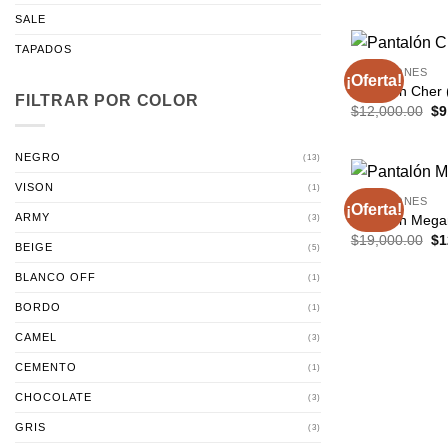
SALE
TAPADOS
PANTALONES
¡Oferta!
Pantalón Cher 
FILTRAR POR COLOR
El
$
12,000.00
$
9
pr
ori
er
NEGRO
(13)
$1
VISON
(1)
PANTALONES
¡Oferta!
ARMY
Pantalón Mega
(3)
El
$
19,000.00
$
1
BEIGE
(5)
pr
ori
BLANCO OFF
(1)
er
$1
BORDO
(1)
CAMEL
(3)
CEMENTO
(1)
CHOCOLATE
(3)
GRIS
(3)