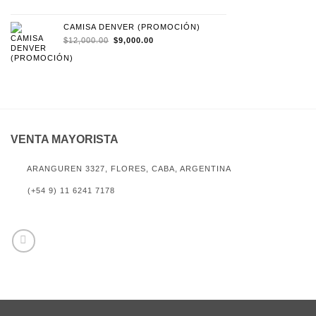
ORIGINAL
ACTUAL
ERA:
ES:
$12,000.00.
$9,000.00.
CAMISA DENVER (PROMOCIÓN)
EL
EL
$
12,000.00
$
9,000.00
PRECIO
PRECIO
ORIGINAL
ACTUAL
ERA:
ES:
$12,000.00.
$9,000.00.
VENTA MAYORISTA
ARANGUREN 3327, FLORES, CABA, ARGENTINA
(+54 9) 11 6241 7178