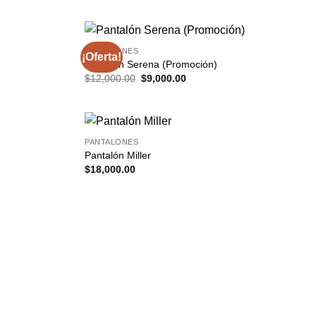
PANTALONES
¡Oferta!
Pantalón Serena (Promoción)
El
El
$
12,000.00
$
9,000.00
precio
precio
original
actual
era:
es:
00.
$12,000.00.
$9,000.00.
PANTALONES
Pantalón Miller
$
18,000.00
00.