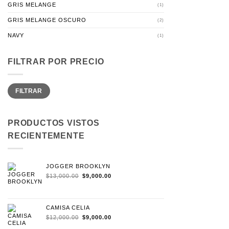
GRIS MELANGE
(1)
GRIS MELANGE OSCURO
(2)
NAVY
(1)
FILTRAR POR PRECIO
Precio
Precio
FILTRAR
mínimo
máximo
PRODUCTOS VISTOS
RECIENTEMENTE
JOGGER BROOKLYN
EL
EL
$
13,000.00
$
9,000.00
PRECIO
PRECIO
ORIGINAL
ACTUAL
ERA:
ES:
$13,000.00.
$9,000.00.
CAMISA CELIA
EL
EL
$
12,000.00
$
9,000.00
PRECIO
PRECIO