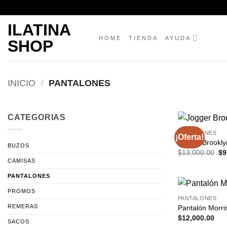
Saltar
al
ILATINA
contenido
HOME
TIENDA
AYUDA
SHOP
INICIO
/
PANTALONES
CATEGORIAS
PANTALONES
¡Oferta!
Jogger Brookly
BUZOS
El
$
13,000.00
$
9
pr
CAMISAS
ori
er
PANTALONES
$1
PROMOS
PANTALONES
REMERAS
Pantalón Morri
$
12,000.00
SACOS