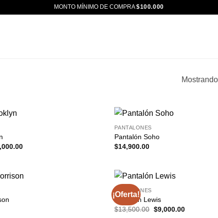
MONTO MÍNIMO DE COMPRA
$100.000
Mostrando
PANTALONES
n
Pantalón Soho
El
,000.00
$
14,900.00
ecio
precio
ginal
actual
a:
es:
3,000.00.
$9,000.00.
PANTALONES
¡Oferta!
son
Pantalón Lewis
El
El
$
13,500.00
$
9,000.00
precio
precio