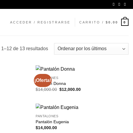
ACCEDER / REGISTRARSE
CARRITO /
$
0.00
0
Ordenado
 1–12 de 13 resultados
por
los
últimos
PANTALONES
¡Oferta!
Pantalón Donna
El
El
$
14,000.00
$
12,000.00
precio
precio
original
actual
era:
es:
$14,000.00.
$12,000.00.
PANTALONES
Pantalón Eugenia
$
14,000.00