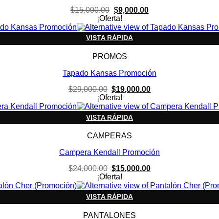
El
El
$
15,000.00
$
9,000.00
precio
precio
¡Oferta!
original
actual
era:
es:
VISTA RÁPIDA
$15,000.00.
$9,000.00.
PROMOS
Tapado Kansas Promoción
El
El
$
29,000.00
$
19,000.00
precio
precio
¡Oferta!
original
actual
era:
es:
VISTA RÁPIDA
$29,000.00.
$19,000.00.
CAMPERAS
Campera Kendall Promoción
El
El
$
24,000.00
$
15,000.00
precio
precio
¡Oferta!
original
actual
era:
es:
VISTA RÁPIDA
$24,000.00.
$15,000.00.
PANTALONES