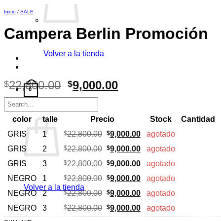
Inicio
/
SALE
Campera Berlin Promoción
Volver a la tienda
El
El
22,800.00
9,000.00
$
$
0
precio
precio
Carrito
original
actual
era:
es:
color
talle
Precio
Stock
Cantidad
$22,800.00.
$9,000.00.
El
El
GRIS
1
$
22,800.00
$
9,000.00
agotado
precio
precio
El
El
GRIS
2
$
22,800.00
$
9,000.00
agotado
original
actual
precio
precio
era:
es:
El
El
GRIS
3
$
22,800.00
$
9,000.00
agotado
original
actual
$22,800.00.
$9,000.00.
precio
precio
era:
es:
El
El
NEGRO
1
$
22,800.00
$
9,000.00
agotado
original
actual
$22,800.00.
$9,000.00.
precio
precio
Volver a la tienda
era:
es:
El
El
NEGRO
2
$
22,800.00
$
9,000.00
agotado
original
actual
$22,800.00.
$9,000.00.
precio
precio
era:
es:
El
El
NEGRO
3
$
22,800.00
$
9,000.00
agotado
original
actual
$22,800.00.
$9,000.00.
precio
precio
era:
es: