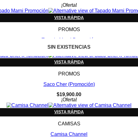
¡Oferta!
VISTA RÁPIDA
PROMOS
Tapado Marni Promoción
SIN EXISTENCIAS
SIN EXISTENCIAS
SIN EXISTENCIAS
SIN EXISTENCIAS
SIN EXISTENCIAS
SIN EXISTENCIAS
El
El
$
34,000.00
$
29,000.00
precio
precio
original
actual
VISTA RÁPIDA
era:
es:
$34,000.00.
$29,000.00.
PROMOS
Saco Cher (Promoción)
$
19,900.00
¡Oferta!
VISTA RÁPIDA
CAMISAS
Camisa Channel