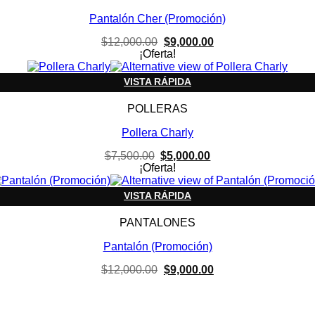
Pantalón Cher (Promoción)
El
El
$
12,000.00
$
9,000.00
precio
precio
¡Oferta!
original
actual
era:
es:
VISTA RÁPIDA
$12,000.00.
$9,000.00.
POLLERAS
Pollera Charly
El
El
$
7,500.00
$
5,000.00
precio
precio
¡Oferta!
original
actual
era:
es:
VISTA RÁPIDA
$7,500.00.
$5,000.00.
PANTALONES
Pantalón (Promoción)
El
El
$
12,000.00
$
9,000.00
precio
precio
original
actual
era:
es:
$12,000.00.
$9,000.00.