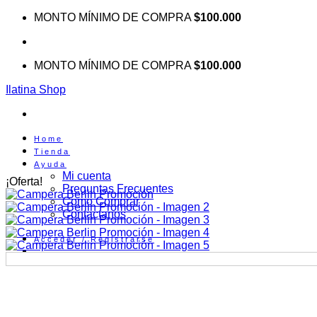
Saltar
MONTO MÍNIMO DE COMPRA
$100.000
al
contenido
MONTO MÍNIMO DE COMPRA
$100.000
Ilatina Shop
Home
Tienda
Ayuda
Mi cuenta
¡Oferta!
Preguntas Frecuentes
Como Comprar
Contactanos
Acceder / Registrarse
0
Carrito /
$
0.00