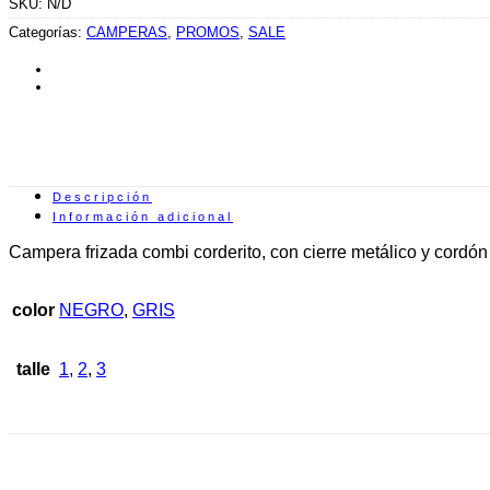
SKU:
N/D
original
actual
$22,800.00.
$9,000.00.
era:
es:
Categorías:
CAMPERAS
,
PROMOS
,
SALE
$22,800.00.
$9,000.00.
Descripción
Información adicional
Campera frizada combi corderito, con cierre metálico y cordó
color
NEGRO
,
GRIS
talle
1
,
2
,
3