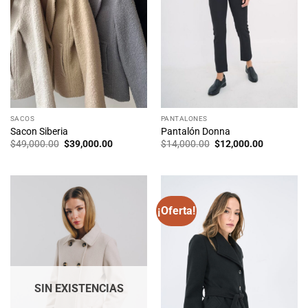
SACOS
PANTALONES
Sacon Siberia
Pantalón Donna
El
El
El
El
$
49,000.00
$
39,000.00
$
14,000.00
$
12,000.00
precio
precio
precio
precio
original
actual
original
actual
era:
es:
era:
es:
$49,000.00.
$39,000.00.
$14,000.00.
$12,000.0
¡Oferta!
SIN EXISTENCIAS