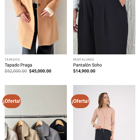
TAPADOS
PANTALONES
Tapado Praga
Pantalón Soho
El
El
$
52,000.00
$
45,000.00
$
14,900.00
precio
precio
original
actual
era:
es:
$52,000.00.
$45,000.00.
¡Oferta!
¡Oferta!