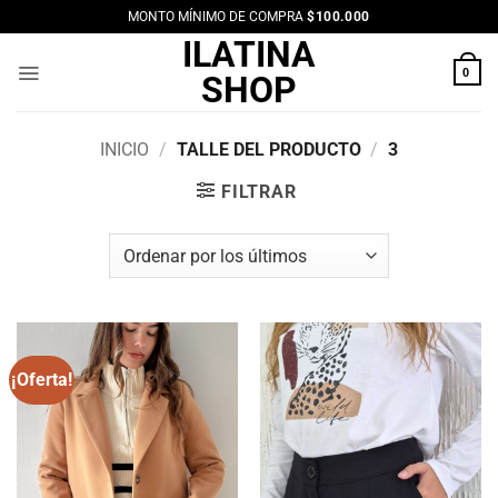
Saltar
MONTO MÍNIMO DE COMPRA
$100.000
al
ILATINA
contenido
0
SHOP
INICIO
/
TALLE DEL PRODUCTO
/
3
FILTRAR
¡Oferta!