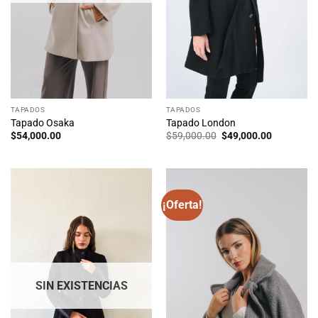
TAPADOS
TAPADOS
Tapado Osaka
Tapado London
El
El
$
54,000.00
$
59,000.00
$
49,000.00
precio
precio
original
actual
era:
es:
$59,000.00.
$49,000.0
¡Oferta!
SIN EXISTENCIAS