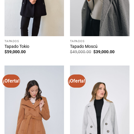
TAPADOS
TAPADOS
Tapado Tokio
Tapado Moscú
El
El
$
59,000.00
$
49,000.00
$
39,000.00
precio
precio
original
actual
era:
es:
$49,000.00.
$39,000.0
¡Oferta!
¡Oferta!