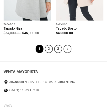
TAPADOS
TAPADOS
Tapado Niza
Tapado Boston
El
El
$
54,000.00
$
45,000.00
$
48,000.00
precio
precio
original
actual
era:
es:
$54,000.00.
$45,000.00.
1
2
3
VENTA MAYORISTA
ARANGUREN 3327, FLORES, CABA, ARGENTINA
(+54 9) 11 6241 7178