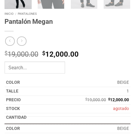
INICIO
/
PANTALONES
Pantalón Megan
El
El
$
19,000.00
$
12,000.00
precio
precio
original
actual
era:
es:
$19,000.00.
$12,000.00.
BEIGE
1
El
El
$
19,000.00
$
12,000.00
precio
pre
agotado
original
act
era:
es:
$19,000.00.
$12
BEIGE