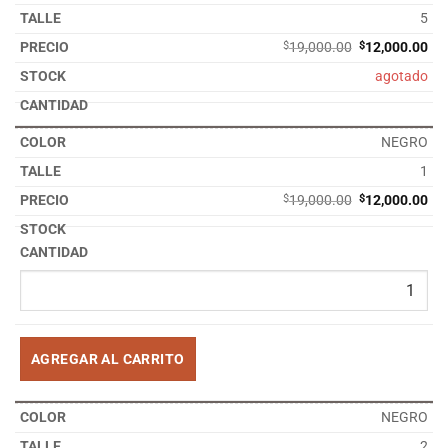
5
El
El
$
19,000.00
$
12,000.00
precio
pre
agotado
original
act
era:
es:
$19,000.00.
$12
NEGRO
1
El
El
$
19,000.00
$
12,000.00
precio
pre
original
act
era:
es:
$19,000.00.
$12
AGREGAR AL CARRITO
NEGRO
2