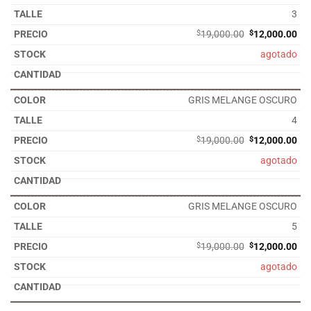
3
El
El
$
19,000.00
$
12,000.00
precio
pre
agotado
original
act
era:
es:
$19,000.00.
$12
GRIS MELANGE OSCURO
4
El
El
$
19,000.00
$
12,000.00
precio
pre
agotado
original
act
era:
es:
$19,000.00.
$12
GRIS MELANGE OSCURO
5
El
El
$
19,000.00
$
12,000.00
precio
pre
agotado
original
act
era:
es:
$19,000.00.
$12